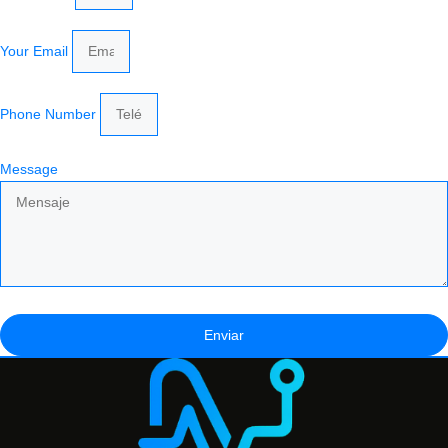
Your Email
Phone Number
Message
Enviar